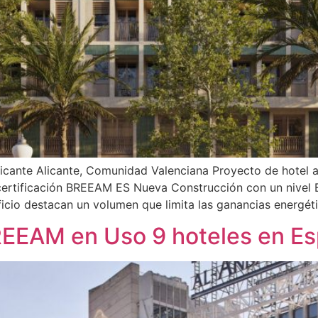
icante Alicante, Comunidad Valenciana Proyecto de hotel 
 certificación BREEAM ES Nueva Construcción con un nivel E
ificio destacan un volumen que limita las ganancias energét
REEAM en Uso 9 hoteles en E