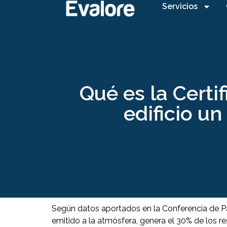
Servicios
Qué es la Cert
edificio un
Según datos aportados en la Conferencia de Par
emitido a la atmósfera, genera el 30% de los re