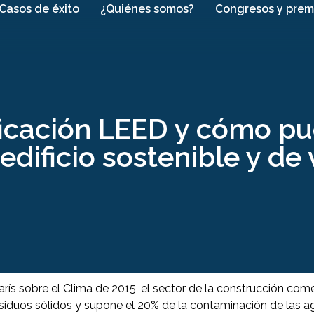
Casos de éxito
¿Quiénes somos?
Congresos y prem
ificación LEED y cómo pu
 edificio sostenible y d
ís sobre el Clima de 2015, el sector de la construcción come
siduos sólidos y supone el 20% de la contaminación de las agu