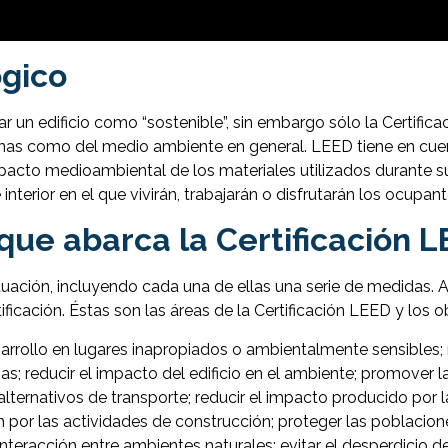
ógico
ar un edificio como “sostenible”, sin embargo sólo la Certifi
onas como del medio ambiente en general. LEED tiene en cuen
impacto medioambiental de los materiales utilizados durante 
interior en el que vivirán, trabajarán o disfrutarán los ocupant
que abarca la Certificación 
tuación, incluyendo cada una de ellas una serie de medidas. 
ficación. Éstas son las áreas de la Certificación LEED y los o
esarrollo en lugares inapropiados o ambientalmente sensibles; r
as; reducir el impacto del edificio en el ambiente; promover l
lternativos de transporte; reducir el impacto producido por 
ón por las actividades de construcción; proteger las poblacion
 interacción entre ambientes naturales; evitar el desperdicio d