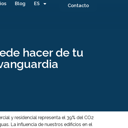
ios
Blog
ES
Contacto
ede hacer de tu
e vanguardia
rcial y residencial representa el 39% del CO2
as. La influencia de nuestros edificios en el