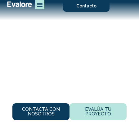
Contacto
Generando valor a
través de la
sostenibilidad
Ayudamos a inversores, promotores y a sus equipos de
arquitectura e ingeniería a integrar soluciones de
sostenibilidad que incrementan el valor del activo y
aumentan la rentabilidad.
CONTACTA CON
EVALÚA TU
NOSOTROS
PROYECTO