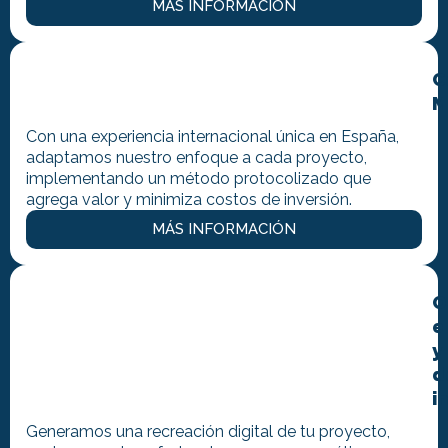
MÁS INFORMACIÓN
C
M
Con una experiencia internacional única en España,
adaptamos nuestro enfoque a cada proyecto,
implementando un método protocolizado que
agrega valor y minimiza costos de inversión.
MÁS INFORMACIÓN
O
e
y
d
i
Generamos una recreación digital de tu proyecto,