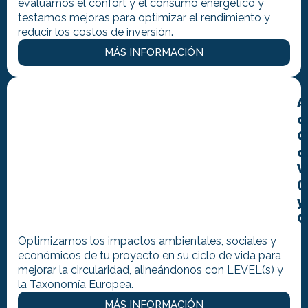
evaluamos el confort y el consumo energético y
testamos mejoras para optimizar el rendimiento y
reducir los costos de inversión.
MÁS INFORMACIÓN
A
d
C
d
V
(
y
C
Optimizamos los impactos ambientales, sociales y
económicos de tu proyecto en su ciclo de vida para
mejorar la circularidad, alineándonos con LEVEL(s) y
la Taxonomía Europea.
MÁS INFORMACIÓN